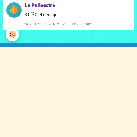
Le Palivestre
°C
31
Ciel dégagé
Min: 31 °C | Max: 32 °C | Vent: 22 kmh 248°
CONTACT
Tel: 06 64 29 43 17
ou 06 66 54 22 37
Mail: contact@ecrinsdelabadine.com
-
Qui sommes nous
?