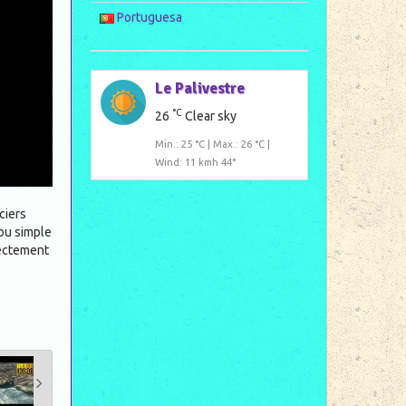
Portuguesa
Le Palivestre
°C
26
Clear sky
Min.: 25 °C | Max.: 26 °C |
Wind: 11 kmh 44°
nciers
 ou simple
rectement